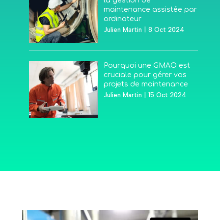
la gestion de
maintenance assistée par
ordinateur
Julien Martin
|
8 Oct 2024
Pourquoi une GMAO est
cruciale pour gérer vos
projets de maintenance
Julien Martin
|
15 Oct 2024