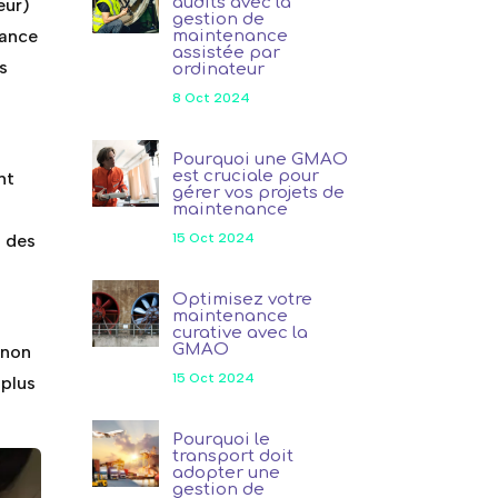
audits avec la
eur)
gestion de
mance
maintenance
assistée par
s
ordinateur
8 Oct 2024
Pourquoi une GMAO
est cruciale pour
nt
gérer vos projets de
?
maintenance
15 Oct 2024
n des
Optimisez votre
maintenance
curative avec la
GMAO
 non
15 Oct 2024
 plus
Pourquoi le
transport doit
adopter une
gestion de