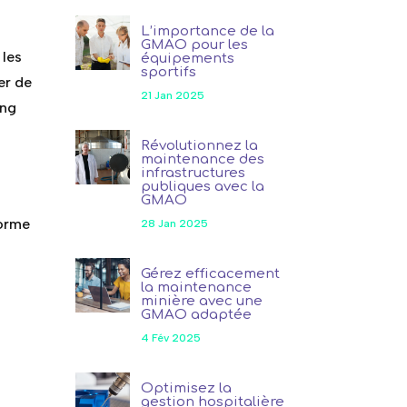
L’importance de la
GMAO pour les
 les
équipements
sportifs
er de
21 Jan 2025
ong
n
Révolutionnez la
maintenance des
infrastructures
publiques avec la
GMAO
forme
28 Jan 2025
Gérez efficacement
la maintenance
minière avec une
GMAO adaptée
4 Fév 2025
Optimisez la
gestion hospitalière