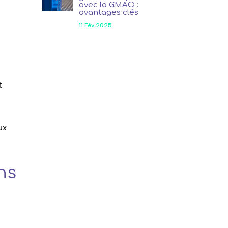
avec la GMAO :
avantages clés
11 Fév 2025
t
ux
ns