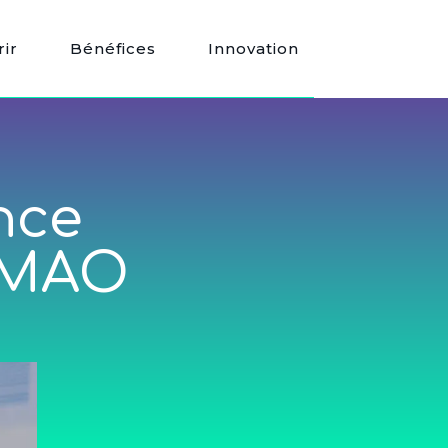
ir
Bénéfices
Innovation
nce
 GMAO