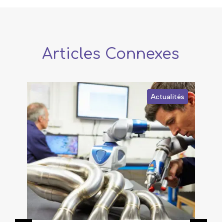
Articles Connexes
Actualités
A