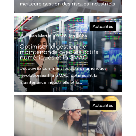
meilleure gestion des risques industriels
Actualités
Julien Martin
26 Jan 2026
Optimiser la gestion de
maintenance avec les actifs
numériques et la GMAO
Découvrez comment les actifs numériques
révolutionnent la GMAO, optimisant la
maintenance industrielle et la...
Actualités