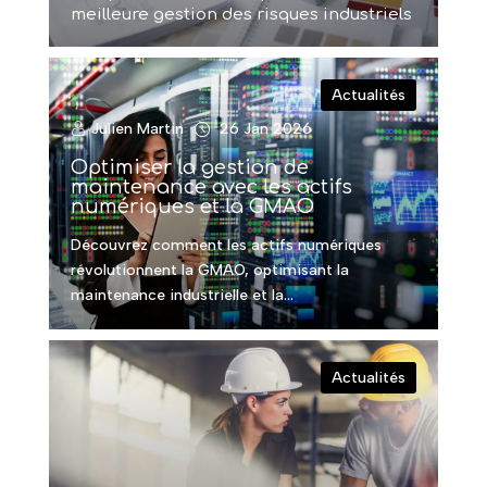
meilleure gestion des risques industriels
Actualités
Julien Martin
26 Jan 2026
Optimiser la gestion de
maintenance avec les actifs
numériques et la GMAO
Découvrez comment les actifs numériques
révolutionnent la GMAO, optimisant la
maintenance industrielle et la...
Actualités